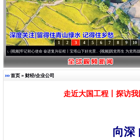
1
2
3
4
5
6
7
8
9
10
记初心使命 奋进复兴征程丨宝塔山下好光景..
·[视频]
因党而生 为党而战——百年“纪”事
首页
»
财经/企业公司
走近大国工程丨探访我
向深 