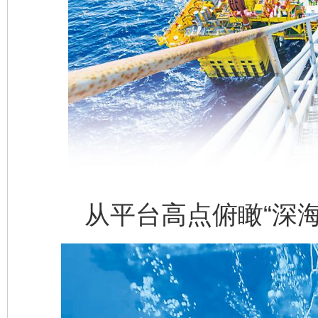
从平台高点俯瞰“深