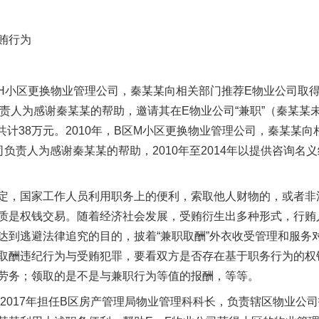
贿行为
H小区更换物业管理公司，秦某某向相关部门推荐E物业公司取
公司负责人为感谢秦某某的帮助，邀请其在E物业公司“兼职”（秦某
），共计38万元。2010年，B区M小区更换物业管理公司，秦某某
责人为感谢秦某某的帮助，2010年至2014年以提供咨询名义给
，国家工作人员利用职务上的便利，索取他人财物的，或者非
质是权钱交易。随着经济社会发展，受贿衍生出多种形式，行贿
达到逃避法律追究的目的，披着“兼职取酬”外衣收受管理和服务
取酬违纪行为与受贿犯罪，要看双方是否存在基于职务行为的权
劳务；领取的是不是与兼职行为等值的报酬，等等。
2017年担任B区房产管理局物业管理科科长，负责辖区物业公