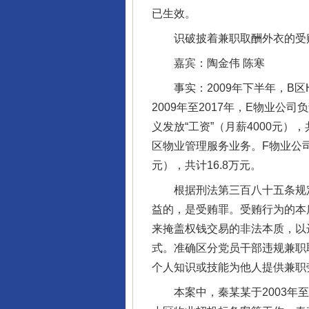
已生效。
识破披着兼职取酬外衣的受
嘉宾：陶金伟 陈寒
事实：2009年下半年，B区
2009年至2017年，E物业
义发放“工资”（月薪4000元
区物业管理服务业务。F物业公司负
元），共计16.8万元。
根据刑法第三百八十五条规定
益的，是受贿罪。受贿行为的本
来掩盖权钱交易的非法本质，以
式。准确区分党员干部违规兼职
个人知识或技能为他人提供兼职
本案中，秦某某于2003年至