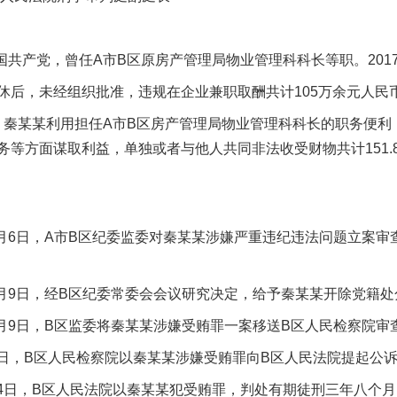
共产党，曾任A市B区原房产管理局物业管理科科长等职。201
，未经组织批准，违规在企业兼职取酬共计105万余元人民
年，秦某某利用担任A市B区房产管理局物业管理科科长的职务便
等方面谋取利益，单独或者与他人共同非法收受财物共计151.8万
6日，A市B区纪委监委对秦某某涉嫌严重违纪违法问题立案审查调
月9日，经B区纪委常委会会议研究决定，给予秦某某开除党籍
月9日，B区监委将秦某某涉嫌受贿罪一案移送B区人民检察院审
9日，B区人民检察院以秦某某涉嫌受贿罪向B区人民法院提起公
14日，B区人民法院以秦某某犯受贿罪，判处有期徒刑三年八个