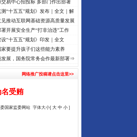
源交易中心招投标 多部门作出部署
测“十五五”规划》发布｜全文｜解
意见推动互联网基础资源高质量发展
署开展安全生产“打非治违”工作
设“十五五”规划》印发｜全文
国家要提升孩子们这些能力素养
命 奋进复兴征程丨“转折之城”激荡..
·[视频]
牢记初心使命 奋进复兴征程丨红船起航处 
能发展，国务院常务会作最新部署⇒
网络推广投稿请点击这里>>
为名受贿
纪委国家监委网站
字体大小[
大
中
小
]