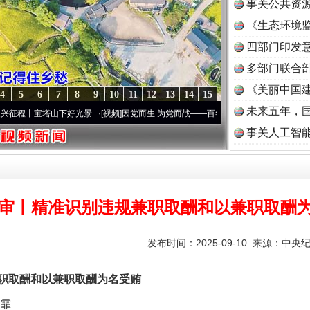
事关公共资
《生态环境监
读
四部门印发
多部门联合部
《美丽中国建
4
5
6
7
8
9
10
11
12
13
14
15
未来五年，
山下好光景..
·[视频]
因党而生 为党而战——百年“纪”事⑧加强纪律..
·[视频]
牢记初心使
事关人工智
审丨精准识别违规兼职取酬和以兼职取酬
发布时间：2025-09-10 来源：
中央
取酬和以兼职取酬为名受贿
霏