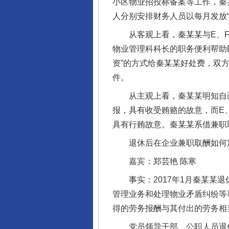
小区物业招投标备案等工作，秦
人分别安排财务人员以每月发放
从客观上看，秦某某与E、F
物业管理科科长的职务便利帮助
资”的方式给秦某某好处费，双
件。
从主观上看，秦某某明知自己没
报，具有收受贿赂的故意，而E
具有行贿故意。秦某某系借兼职
退休后在企业兼职取酬如何
嘉宾：郑芸艳 陈寒
事实：2017年1月秦某某退
管理业务和处理物业矛盾纠纷等事
得的劳务报酬与其付出的劳务相
党员领导干部、公职人员退休