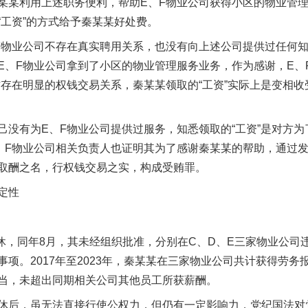
某某利用上述职务便利，帮助E、F物业公司获得小区的物业管理
“工资”的方式给予秦某某好处费。
物业公司不存在真实聘用关系，也没有向上述公司提供过任何知
E、F物业公司拿到了小区的物业管理服务业务，作为感谢，E、
方存在明显的权钱交易关系，秦某某领取的“工资”实际上是变相
有为E、F物业公司提供过服务，知悉领取的“工资”是对方为
、F物业公司相关负责人也证明其为了感谢秦某某的帮助，通过发
取酬之名，行权钱交易之实，构成受贿罪。
定性
休，同年8月，其未经组织批准，分别在C、D、E三家物业公司
项。2017年至2023年，秦某某在三家物业公司共计获得劳务
当，未超出同期相关公司其他员工所获薪酬。
后，虽无法直接行使公权力，但仍有一定影响力，党纪国法对