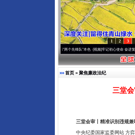
1
2
3
改变雪域高原..
·[视频]
永葆“两个先锋队”本色
·[视频]
牢记初心使命 奋进复兴征程丨宝塔
首页
»
聚焦廉政法纪
三堂会
三堂会审丨精准识别违规兼职
中央纪委国家监委网站 方弈