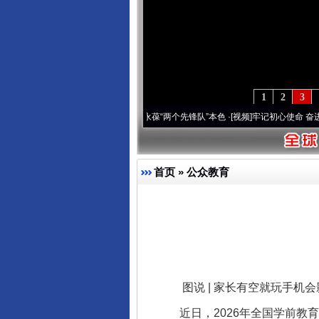
1
2
3
变雪域高原..
·[视频]
永葆“两个先锋队”本色
·[视频]
牢记初心使命 奋进复兴征程丨宝塔山
首页
»
公众教育
图说 | 家长有空就玩手机会
近日，2026年全国学前教育