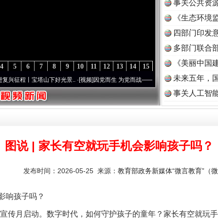
事关公共资
《生态环境监
读
四部门印发
多部门联合部
《美丽中国建
4
5
6
7
8
9
10
11
12
13
14
15
未来五年，
下好光景..
·[视频]
因党而生 为党而战——百年“纪”事⑧加强纪律..
·[视频]
牢记初心使命
事关人工智
图说 | 家长有空就玩手机会影响孩子吗？
发布时间：2026-05-25 来源：
教育部政务新媒体“微言教育”（微信
影响孩子吗？
宣传月启动。数字时代，如何守护孩子的童年？家长有空就玩手