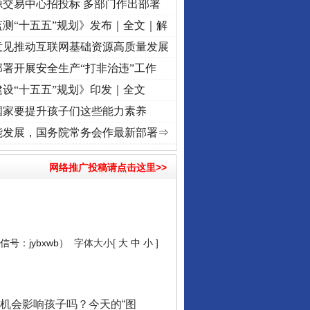
源交易中心招投标 多部门作出部署
测“十五五”规划》发布｜全文｜解
意见推动互联网基础资源高质量发展
署开展安全生产“打非治违”工作
设“十五五”规划》印发｜全文
国家要提升孩子们这些能力素养
 奋进复兴征程丨“转折之城”激荡..
·[视频]
牢记初心使命 奋进复兴征程丨红船起航处 潮起
能发展，国务院常务会作最新部署⇒
网络推广投稿请点击这里>>
号：jybxwb）
字体大小[
大
中
小
]
机会影响孩子吗？今天的“图